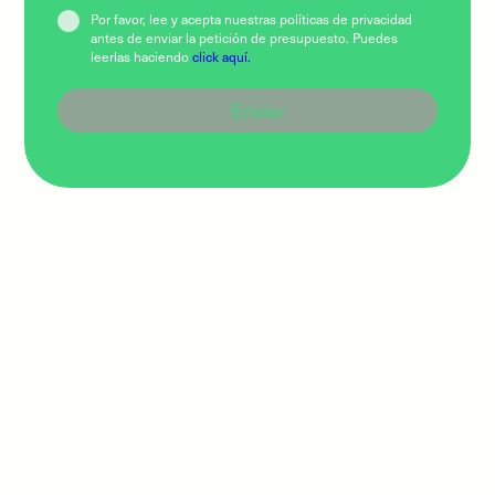
Por favor, lee y acepta nuestras políticas de privacidad
antes de enviar la petición de presupuesto. Puedes
leerlas haciendo
click aquí.
Enviar