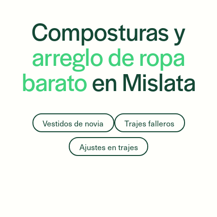
Composturas y
arreglo de ropa
barato
en
Mislata
Vestidos de novia
Trajes falleros
Ajustes en trajes