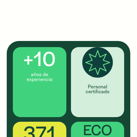
+10
años de
experiencia
Personal
certificado
371
ECO